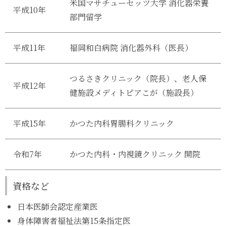
米国マサチューセッツ大学 消化器栄養
平成10年
部門留学
平成11年
福岡和白病院 消化器外科（医長）
つるさきクリニック（院長）、老人保
平成12年
健施設メディトピアこが（施設長）
平成15年
かつた内科胃腸科クリニック
令和7年
かつた内科・内視鏡クリニック 開院
資格など
日本医師会認定産業医
身体障害者福祉法第15条指定医