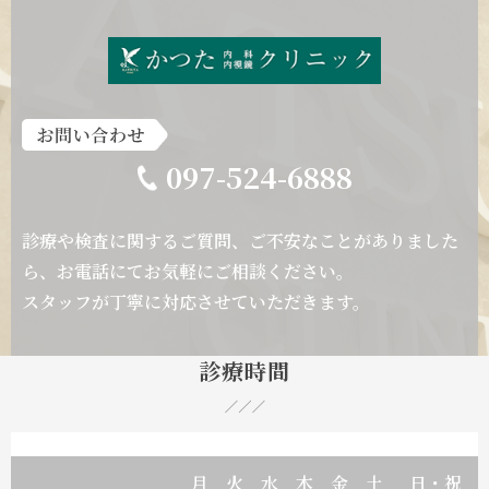
097-524-6888
診療や検査に関するご質問、ご不安なことがありました
ら、
お電話にてお気軽にご相談ください。
スタッフが丁寧に対応させていただきます。
診療時間
月
火
水
木
金
土
日・祝